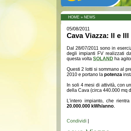
HOME
»
NEWS
05/08/2011
Cava Viazza: II e III
Dal 28/07/2011 sono in eserciz
degli impianti FV realizzati
questa volta
SOLAND
ha agito
Questi 2 lotti si sommano al p
2010 e portano la
potenza
inst
In soli 4 mesi di attività, con u
della Cava (circa 440.000 mq d
L'intero impianto, che rient
20.000.000 kWh/anno
.
Condividi
|