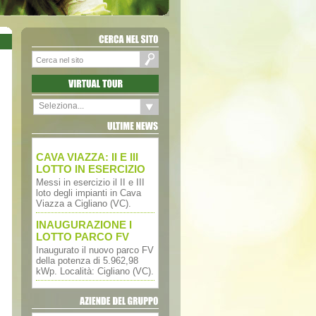
CERCA
NEL
SITO
Seleziona...
ULTIME
NEWS
CAVA VIAZZA: II E III
LOTTO IN ESERCIZIO
Messi in esercizio il II e III
loto degli impianti in Cava
Viazza a Cigliano (VC).
INAUGURAZIONE I
LOTTO PARCO FV
Inaugurato il nuovo parco FV
della potenza di 5.962,98
kWp. Località: Cigliano (VC).
AZIENDE
DEL
GRUPPO